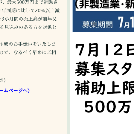
、最大500万円まで補助さ
年同期に比して20％以上減
む3か月間の売上高が前年又
する見込みのある方を対象と
作成のお手伝いをいたしま
ので、なるべく早めにご相
水)
ームページへ）