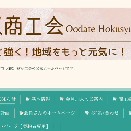
館市 大館北秋商工会の公式ホームページです。
お知らせ
🐕 基本情報
🐕 会員加入のご案内
🐕 商
援計画
🐕会員さんのホームページ
🐕 お問い合わせ
ドページ【契約者専用】｜