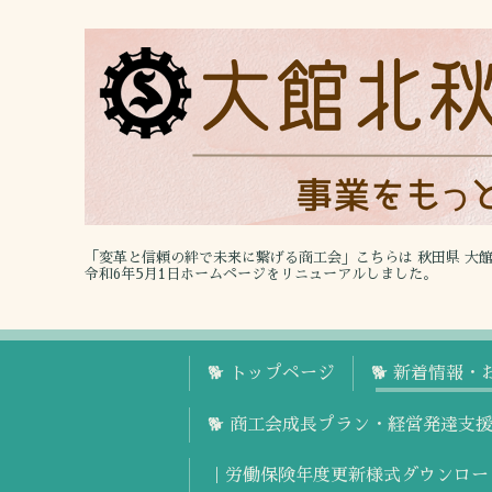
「変革と信頼の絆で未来に繋げる商工会」こちらは 秋田県 大
令和6年5月1日ホームページをリニューアルしました。
🐕 トップページ
🐕 新着情報・
🐕 商工会成長プラン・経営発達支
｜労働保険年度更新様式ダウンロー