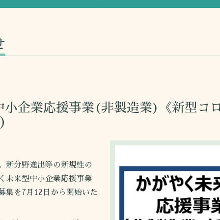
せ
中小企業応援事業(非製造業)《新型コ
1）
、新分野進出等の新規性の
く未来型中小企業応援事業
集を7月12日から開始いた