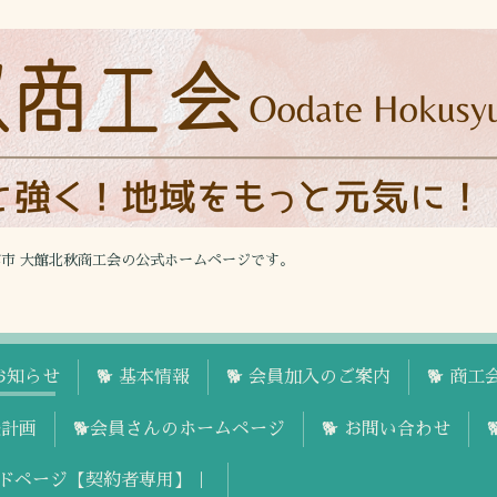
館市 大館北秋商工会の公式ホームページです。
お知らせ
🐕 基本情報
🐕 会員加入のご案内
🐕 商
援計画
🐕会員さんのホームページ
🐕 お問い合わせ
ドページ【契約者専用】｜