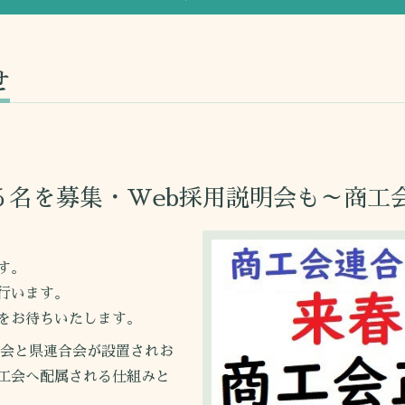
せ
６名を募集・Web採用説明会も～商工
す。
行います。
をお待ちいたします。
工会と県連合会が設置されお
工会へ配属される仕組みと