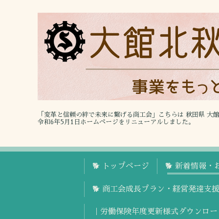
「変革と信頼の絆で未来に繋げる商工会」こちらは 秋田県 大
令和6年5月1日ホームページをリニューアルしました。
🐕 トップページ
🐕 新着情報・
🐕 商工会成長プラン・経営発達支
｜労働保険年度更新様式ダウンロー