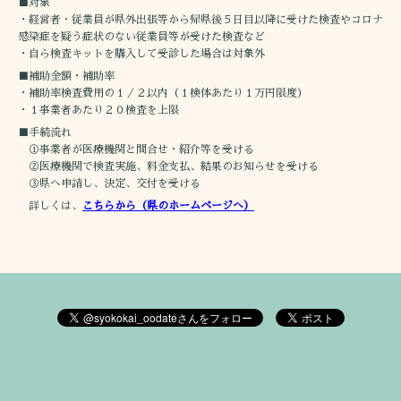
■対象
・経営者・従業員が県外出張等から帰県後５日目以降に受けた検査やコロナ
感染症を疑う症状のない従業員等が受けた検査など
・自ら検査キットを購入して受診した場合は対象外
■補助金額・補助率
・補助率検査費用の１／２以内（１検体あたり１万円限度）
・１事業者あたり２０検査を上限
■手続流れ
①事業者が医療機関と問合せ・紹介等を受ける
②医療機関で検査実施、料金支払、結果のお知らせを受ける
③県へ申請し、決定、交付を受ける
詳しくは、
こちらから（県のホームページへ）