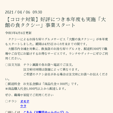
2021
04
06 09:30
/
/
【コロナ対策】好評につき本年度も実施「大
館の食タクシー」事業スタート
令和3年4月6日更新
タクシーによるお持ち帰りグルメサービス「大館の食タクシー」が本年度
もスタートしました。期間は4月5日から9月末までの間です。
大館市内全域を対象に、飲食店のお持ち帰りグルメを、配達料300円で職
場やご自宅にお届けするお得なサービスです。ランチやディナーにぜひご利
用ください。
〇注文方法 チラシ裏面の各お店へ電話でご注文。
注文受付時間は店舗によって異なります。
ご希望のタクシ会社がある場合は注文時にお店へお伝えくださ
い。
〇配達料金 お支払金額は「商品代金＋300円」です。
※商品購入代金1,000円以上から配達します。
ぜひ、職場や家庭でご利用ください
〇チラシ
オモテ
ウラ
〇詳しくは
こちら（大館市ホームページ）へ