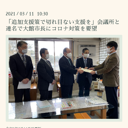
2021
03
11 10:30
/
/
「追加支援策で切れ目ない支援を」会議所と
連名で大館市長にコロナ対策を要望