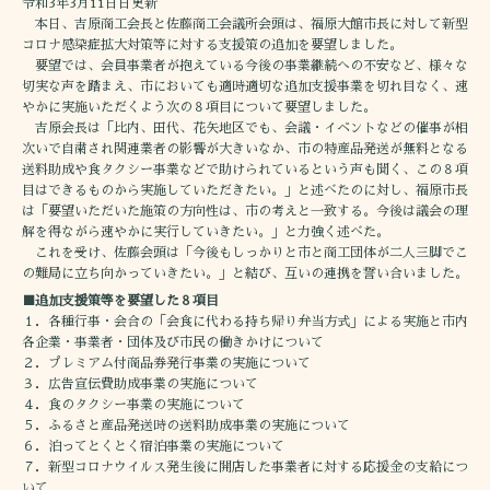
令和3年3月11日日更新
本日、吉原商工会長と佐藤商工会議所会頭は、福原大館市長に対して新型
コロナ感染症拡大対策等に対する支援策の追加を要望しました。
要望では、会員事業者が抱えている今後の事業継続への不安など、様々な
切実な声を踏まえ、市においても適時適切な追加支援事業を切れ目なく、速
やかに実施いただくよう次の８項目について要望しました。
吉原会長は「比内、田代、花矢地区でも、会議・イベントなどの催事が相
次いで自粛され関連業者の影響が大きいなか、市の特産品発送が無料となる
送料助成や食タクシー事業などで助けられているという声も聞く、この８項
目はできるものから実施していただきたい。」と述べたのに対し、福原市長
は「要望いただいた施策の方向性は、市の考えと一致する。今後は議会の理
解を得ながら速やかに実行していきたい。」と力強く述べた。
これを受け、佐藤会頭は「今後もしっかりと市と商工団体が二人三脚でこ
の難局に立ち向かっていきたい。」と結び、互いの連携を誓い合いました。
■追加支援策等を要望した８項目
１．各種行事・会合の「会食に代わる持ち帰り弁当方式」による実施と市内
各企業・事業者・団体及び市民の働きかけについて
２．プレミアム付商品券発行事業の実施について
３．広告宣伝費助成事業の実施について
４．食のタクシー事業の実施について
５．ふるさと産品発送時の送料助成事業の実施について
６．泊ってとくとく宿泊事業の実施について
７．新型コロナウイルス発生後に開店した事業者に対する応援金の支給につ
いて