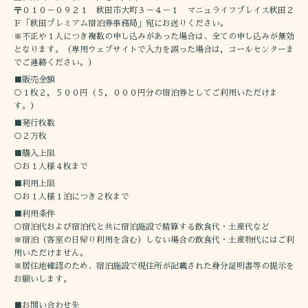
〒０１０－０９２１ 秋田市大町３－４－１ マニュライフプレイス秋田２
Ｆ「秋田プレミアム宿泊券事務局」宛にお送りください。
※不正や１人につき複数の申し込みがあった場合は、全ての申し込みが無効
となります。（専用ウェブサイトで入力を誤った場合は，コールセンターま
でご連絡ください。）
■販売金額
○１枚２，５００円（５，０００円分の宿泊券としてご利用いただけま
す。）
■発行枚数
○２万枚
■購入上限
○お１人様４枚まで
■利用上限
○お１人様１泊につき２枚まで
■利用条件
○宿泊代および宿泊代と共に宿泊施設で精算する飲食代・土産代など
※宿泊（客室の日帰り利用を含む）しない場合の飲食代・土産物代にはご利
用いただけません。
※居住地確認のため、宿泊施設で現住所が記載された身分証明書等の提示を
お願いします。
■お問い合わせ先