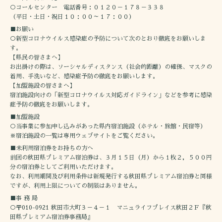
○コールセンター 電話番号：０１２０－１７８－３３８
（平日・土日・祝日１０：００～１７：００）
■お願い
○新型コロナウイルス感染症の予防について次のとおり徹底をお願いしま
す。
【県民の皆さまへ】
お出掛けの際は、ソーシャルディスタンス（社会的距離）の確保、マスクの
着用、手洗いなど、感染症予防の徹底をお願いします。
【加盟施設の皆さまへ】
宿泊施設向けの「新型コロナウイルス対応ガイドライン」などを参考に感染
症予防の徹底をお願いします。
■加盟施設
○当事業に参加申し込みがあった県内宿泊施設（ホテル・旅館・民宿等）
※宿泊施設の一覧は専用ウェブサイトをご覧ください。
■未利用宿泊券をお持ちの方へ
前回の秋田県プレミアム宿泊券は、３月１５日（月）から１枚２，５００円
分の宿泊券としてご利用いただけます。
なお、利用期間及び利用条件は新規発行する秋田県プレミアム宿泊券と同様
ですが、利用上限についての制限はありません。
■事 務 局
○〒010-0921 秋田市大町３－４－１ マニュライフプレイス秋田２Ｆ『秋
田県プレミアム宿泊券事務局』