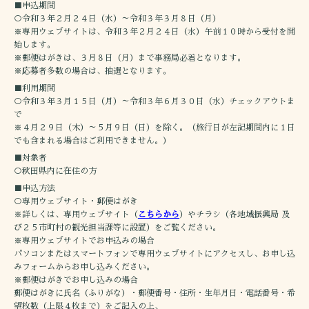
■申込期間
○令和３年２月２４日（水）～令和３年３月８日（月）
※専用ウェブサイトは、令和３年２月２４日（水）午前１０時から受付を開
始します。
※郵便はがきは、３月８日（月）まで事務局必着となります。
※応募者多数の場合は、抽選となります。
■利用期間
○令和３年３月１５日（月）～令和３年６月３０日（水）チェックアウトま
で
※４月２９日（木）～５月９日（日）を除く。（旅行日が左記期間内に１日
でも含まれる場合はご利用できません。）
■対象者
○秋田県内に在住の方
■申込方法
○専用ウェブサイト・郵便はがき
※詳しくは、専用ウェブサイト（
こちらから
）やチラシ（各地域振興局 及
び２５市町村の観光担当課等に設置）をご覧ください。
※専用ウェブサイトでお申込みの場合
パソコンまたはスマートフォンで専用ウェブサイトにアクセスし、お申し込
みフォームからお申し込みください。
※郵便はがきでお申し込みの場合
郵便はがきに氏名（ふりがな）・郵便番号・住所・生年月日・電話番号・希
望枚数（上限４枚まで）をご記入の上、