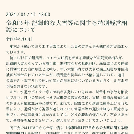
2021
01
13 12:00
/
/
令和３年 記録的な大雪等に関する特別経営相
談について
令和3年1月13日
年末から続いております大雪により、会員の皆さんから悲痛な声が高まっ
ております。
特に1月7日の暴風雪、マイナス10度を超える寒波などの荒天が相次ぎ、
記録的大雪となっている横手市・湯沢市などの県南地区、暴風雪により停電
に見舞われた沿岸地区と比較し、幸い大館市内では大きな商工被害や非住宅
被害が報告されていませんが、積雪量が例年の3～5倍に達しており、連日
の雪かき・雪下ろしで体力や気力が限界に近づいている方も多く、まだまだ
予断を許さない状況です。
また、水道やボイラー等の凍結が多発しているほか、除雪中の事故も相次
いでおり、日中の気温の上昇で屋根等の落雪の危険、雪崩・崖崩れ警戒区域
の皆さんも厳重注意が必要です。加えて、除雪により道路に積み上げられた
雪により、道幅が狭く視界が遮られており営業車等の運転は細心の配慮が必
要です。会員事業所におかれましては、どうか職場の皆さんで、声かけあっ
て、事故等を起こさないよう、遭わないよう気をつけてまいりましょう。
商工会では1月8日から全県一斉に
「令和3年1月7日からの大雪に関する特
別相談窓口」
を設置し、相談対応しておりますので、商工被害、従業員の労