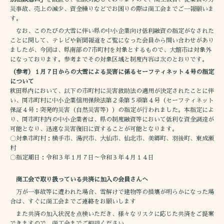
災事故、売上の減少、資金繰りなどでお困りの際は商工会までご一報願いま
す。
なお、このたびの大雪に伴い県の中小企業向け低利融資の指定がなされた
ことに関して、テレビや新聞報道をご覧になった会員から問い合わせがあり
ましたが、今回は、県南部の7市町村を対象とするもので、大館市は対象外
になっております。参考までその対象区域と制度内容は次のとおりです。
（参考）１月７日からの大雪による災害に係るセーフティネット４号の指定
について
秋田県内において、以下の市町村に災害救助法の適用が決定されたことに伴
い、同市町村に中小企業信用保険法第２条第５項第４号（セーフティネット
保証４号：突発的災害（自然災害等））の指定が行われました。本指定によ
り、同市町村内の中小企業者は、県の制度融資等において低利な資金調達が
可能となり、迅速な災害復旧に資することが可能となります。
〇対象市町村：横手市、湯沢市、大仙市、仙北市、美郷町、羽後町、東成瀬
村
〇指定期日：令和３年１月７日～令和３年４月１４日
商工会で取り扱っている共済に加入の会員さんへ
万が一事故等に遭われた場合、雪解けで建物等の損壊が明らかになった場
合は、すぐに商工会までご連絡をお願いします
また共済の加入状況を点検いただき、様々なリスクに応じた共済をご提案
できますので、商工会までご相談ください。