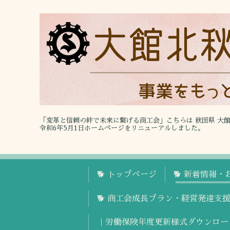
「変革と信頼の絆で未来に繋げる商工会」こちらは 秋田県 大
令和6年5月1日ホームページをリニューアルしました。
🐕 トップページ
🐕 新着情報・
🐕 商工会成長プラン・経営発達支
｜労働保険年度更新様式ダウンロー