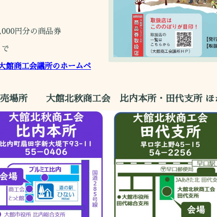
,000円分の商品券
まで
大館商工会議所のホームペ
売場所 大館北秋商工会 比内本所・田代支所 