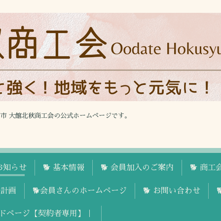
館市 大館北秋商工会の公式ホームページです。
お知らせ
🐕 基本情報
🐕 会員加入のご案内
🐕 商
援計画
🐕会員さんのホームページ
🐕 お問い合わせ
ドページ【契約者専用】｜