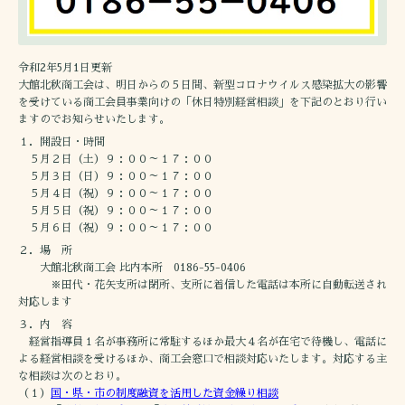
令和2年5月1日更新
大館北秋商工会は、明日からの５日間、新型コロナウイルス感染拡大の影響
を受けている商工会員事業向けの「休日特別経営相談」を下記のとおり行い
ますのでお知らせいたします。
１．開設日・時間
５月２日（土）９：００～１７：００
５月３日（日）９：００～１７：００
５月４日（祝）９：００～１７：００
５月５日（祝）９：００～１７：００
５月６日（祝）９：００～１７：００
２．場 所
大館北秋商工会 比内本所 0186-55-0406
※田代・花矢支所は閉所、支所に着信した電話は本所に自動転送され
対応します
３．内 容
経営指導員１名が事務所に常駐するほか最大４名が在宅で待機し、電話に
よる経営相談を受けるほか、商工会窓口で相談対応いたします。対応する主
な相談は次のとおり。
（１）
国・県・市の制度融資を活用した資金繰り相談