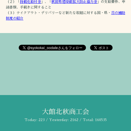
（２）「
持続化給付金
」、「
秋田県感染症拡大防止協力金
」の支給要件、申
請書類、手続きに関すること
（３）テイクアウト・デリバリーなど新たな取組に対する国・県・
市の補助
制度の紹介
大館北秋商工会
Today:
223
/ Yesterday:
2162
/ Total:
160535