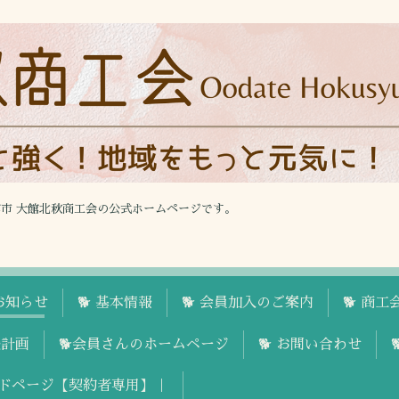
館市 大館北秋商工会の公式ホームページです。
お知らせ
🐕 基本情報
🐕 会員加入のご案内
🐕 商
援計画
🐕会員さんのホームページ
🐕 お問い合わせ
ドページ【契約者専用】｜