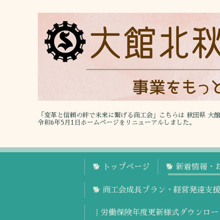
「変革と信頼の絆で未来に繋げる商工会」こちらは 秋田県 大
令和6年5月1日ホームページをリニューアルしました。
🐕 トップページ
🐕 新着情報・
🐕 商工会成長プラン・経営発達支
｜労働保険年度更新様式ダウンロー