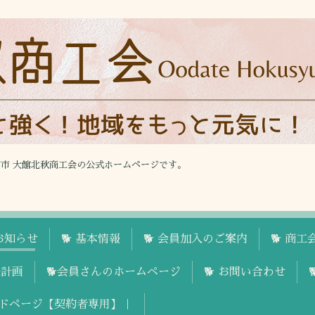
館市 大館北秋商工会の公式ホームページです。
お知らせ
🐕 基本情報
🐕 会員加入のご案内
🐕 商
援計画
🐕会員さんのホームページ
🐕 お問い合わせ
ドページ【契約者専用】｜