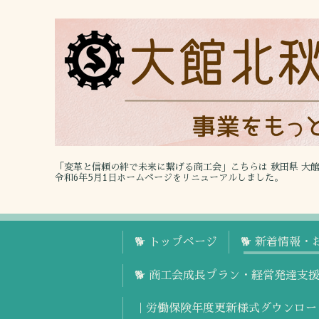
「変革と信頼の絆で未来に繋げる商工会」こちらは 秋田県 大
令和6年5月1日ホームページをリニューアルしました。
🐕 トップページ
🐕 新着情報・
🐕 商工会成長プラン・経営発達支
｜労働保険年度更新様式ダウンロー