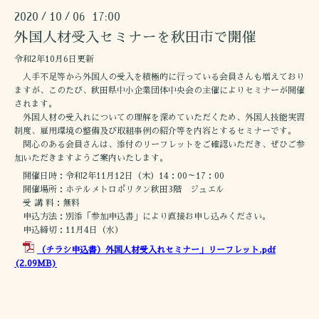
2020
10
06 17:00
/
/
外国人材受入セミナーを秋田市で開催
令和2年10月6日更新
人手不足等から外国人の受入を積極的に行っている会員さんも増えており
ますが、このたび、秋田県中小企業団体中央会の主催によりセミナーが開催
されます。
外国人材の受入れについての理解を深めていただくため、外国人技能実習
制度、雇用環境の整備及び取組事例の紹介等を内容とするセミナーです。
関心のある会員さんは、添付のリーフレットをご確認いただき、ぜひご参
加いただきますようご案内いたします。
開催日時：令和2年11月12日（木）14：00～17：00
開催場所：ホテルメトロポリタン秋田3階 ジュエル
受 講 料：無料
申込方法：別添「参加申込書」により直接お申し込みください。
申込締切：11月4日（水）
（チラシ申込書）外国人材受入れセミナー」リーフレット.pdf
(2.09MB)