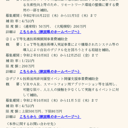
る生産性向上等のため、リモートワーク環境の整備に要する費
用の一部を補助。
募集期間：令和2年10月22日（木）から11月5日（木）まで
補 助 率：4/5以内
限 度 額：（通常枠）50万円、（大規模枠）200万円
詳細は
こちらから（秋田県のホームページへ）
②ＩｏＴ等先進技術横展開事業費補助金
概 要：ＩｏＴ等先進技術導入実証事業により構築されたシステム等の
導入により自社のデジタル化を図ろうとする取組を補助。
募集期間：令和２年10月8日（木）から12月25日（金）まで
補 助 率：1/2以内
限 度 額：200万円
詳細は
こちらから（秋田県のホームページへ）
③デジタル技術活用非対面型イベント開催支援事業費補助金
概 要：ＶＲやＡＲ、スマートフォン用アプリケーション等を活用し、
可能な限り、人と人の接触を少なくして実施するイベントに対
して補助。
募集期間：令和２年10月8日（木）から11月５日（木）まで
補 助 率：4/5以内
限 度 額：上限500万円、下限80万円
詳細は
こちらから（秋田県のホームページへ）
＜本件に関するお問い合わせ先＞