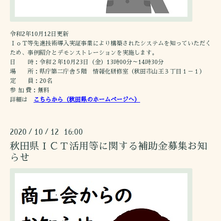
令和2年10月12日更新
ＩｏＴ等先進技術導入実証事業により構築されたシステムを知っていただく
ため、事例紹介とデモンストレーションを実施します。
日 時：令和２年10月23日（金）13時00分～14時30分
場 所：県庁第二庁舎５階 情報化研修室（秋田市山王３丁目１－１）
定 員：20名
参 加 費：無料
詳細は
こちらから（秋田県のホームページへ）
2020
10
12 16:00
/
/
秋田県ＩＣＴ活用等に関する補助金募集お知
らせ