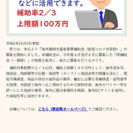
令和2年10月9日更新
県では、本日より「海外展開支援事業費補助金（新型コロナ対策枠）」の
募集を開始しました。本補助金は、今年度４月及び６月に募集した「同補助
金（一般枠）」の制度を拡充し、新たに募集を行うものです。
補助対象経費の２／３以内、補助上限額１００万円として、海外見本市、
商談会、物産展等の出展・商談等（オンライン商談会等の開催も含む）、現
地市場調査、商品の改良や試作品の製作、輸出に必要な各種検査・証明書等
の取得、外国語で海外へ広く周知するための資料作成、海外のバイヤー等を
招へいした商談や視察、海外に拠点事務所を開設、海外ECサイトを活用し
た商取引等に活用できます。
詳細については、
こちら（秋田県ホームページ）
でご確認ください。