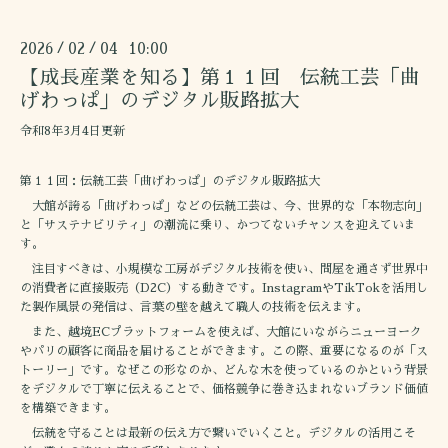
2026
02
04 10:00
/
/
【成長産業を知る】第１１回 伝統工芸「曲
げわっぱ」のデジタル販路拡大
令和8年3月4日更新
第１１回：伝統工芸「曲げわっぱ」のデジタル販路拡大
大館が誇る「曲げわっぱ」などの伝統工芸は、今、世界的な「本物志向」
と「サステナビリティ」の潮流に乗り、かつてないチャンスを迎えていま
す。
注目すべきは、小規模な工房がデジタル技術を使い、問屋を通さず世界中
の消費者に直接販売（D2C）する動きです。InstagramやTikTokを活用し
た製作風景の発信は、言葉の壁を越えて職人の技術を伝えます。
また、越境ECプラットフォームを使えば、大館にいながらニューヨーク
やパリの顧客に商品を届けることができます。この際、重要になるのが「ス
トーリー」です。なぜこの形なのか、どんな木を使っているのかという背景
をデジタルで丁寧に伝えることで、価格競争に巻き込まれないブランド価値
を構築できます。
伝統を守ることは最新の伝え方で繋いでいくこと。デジタルの活用こそ