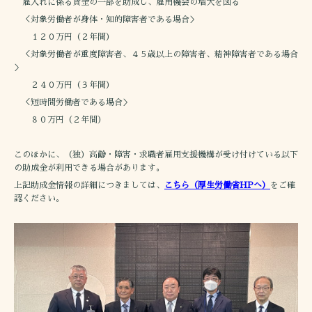
雇入れに係る賃金の一部を助成し、雇用機会の増大を図る
＜対象労働者が身体・知的障害者である場合＞
１２０万円（２年間）
＜対象労働者が重度障害者、４５歳以上の障害者、精神障害者である場合
＞
２４０万円（３年間）
＜短時間労働者である場合＞
８０万円（２年間）
このほかに、（独）高齢・障害・求職者雇用支援機構が受け付けている以下
の助成金が利用できる場合があります。
上記助成金情報の詳細につきましては、
こちら（厚生労働省HPへ）
をご確
認ください。