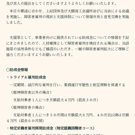
及び求人の提出をしてくださいますようよろしくお願いいたします。
本日の要請に合わせ、上記団体及び大館商工会議所並びに当会による会議
を実施し、障害者雇用の現状と支援体制について情報共有と意見交換を実施
しました。
支援策として、事業者向けに提供されている助成金についての情報を下記
にまとめましたので、人材確保として障害者雇用を検討される場合は、当該
施策の活用条件などもご確認のいただき、一層の障害者雇用拡大にご理解ご
協力くださいますようお願いいたします。
〇助成金情報
・トライアル雇用助成金
一定期間、試行的な雇用を行い、業務遂行可能性と相互理解を促進する
＜精神障害者以外の場合＞
支給対象者１人につき月額最大４万円（最長３か月）
＜精神障害者の場合＞
支給対象者１人につき３か月間は月額最大８万円、４か月目以降は月額
４万円（最長６か月間）
・特定求職者雇用開発助成金（特定就職困難者コース）