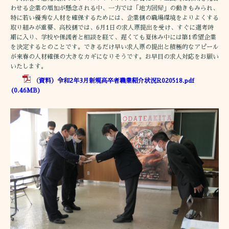
わせる企業の増加が懸念される中、一方では「地方回帰」の動きもみられ、
特に若い優秀な人材を確保するためには、企業側の職場環境をよりよくする
取り組みが重要、高校側では、6月1日の求人票提出を受け、すぐに選考時
期に入り、学校や保護者と相談を経て、遅くても夏休み中には第1希望企業
を決定するとのことです。できるだけ早い求人票の提出と積極的なアピール
が来春の人材確保の大きなカギになりそうです。お早目の求人対応をお願い
いたします。
（
資料）令和2年3月新規高卒者職業紹介状況R020518.pdf
(0.46MB)