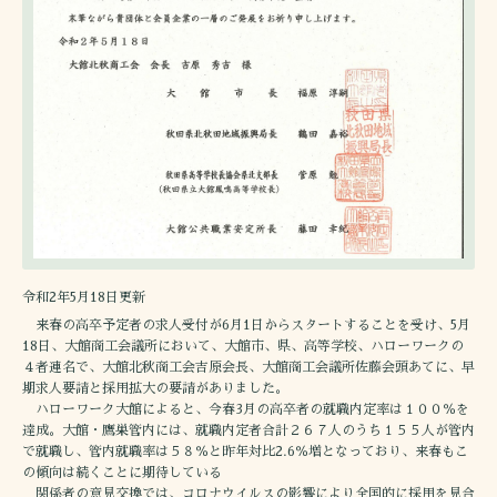
令和2年5月18日更新
来春の高卒予定者の求人受付が6月1日からスタートすることを受け、5月
18日、大館商工会議所において、大館市、県、高等学校、ハローワークの
４者連名で、大館北秋商工会吉原会長、大館商工会議所佐藤会頭あてに、早
期求人要請と採用拡大の要請がありました。
ハローワーク大館によると、今春3月の高卒者の就職内定率は１００％を
達成。大館・鷹巣管内には、就職内定者合計２６７人のうち１５５人が管内
で就職し、管内就職率は５８％と昨年対比2.6％増となっており、来春もこ
の傾向は続くことに期待している
関係者の意見交換では、コロナウイルスの影響により全国的に採用を見合