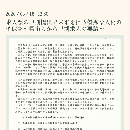
2020
05
18 12:30
/
/
求人票の早期提出で未来を担う優秀な人材の
確保を～県市らから早期求人の要請～