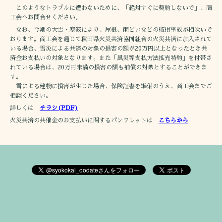
このようなトラブルに遭わないために、「絶対すぐに契約しないで」、商
工会へお問合せください。
なお、今期の大雪・寒波により、屋根、雨どいなどの破損事故が相次いで
おります。商工会を通じて秋田県火災共済協同組合の火災共済に加入されて
いる場合、雪災による共済の対象の損害の額が20万円以上となったとき共
済金お支払いの対象となります。また「風災等支払方法拡充特約」を付帯さ
れている場合は、20万円未満の損害の額も補償の対象とすることができま
す。
雪による建物に損害が生じた場合、保険証書を準備のうえ、商工会までご
相談ください。
詳しくは
チラシ(PDF)
火災共済の共催金のお支払いに関するパンフレットは
こちらから