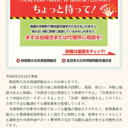
令和4年2月22日更新
秋田県火災共済協同組合からのお知らせです。
台風・大雪などの災害の後に修理業者が訪問し、屋根、雨どい、外壁に破
損があると指摘し「共済金で自己負担なしで修理ができる」「共済金がでる
よう申請を代行・サポートする」など、「共済・保険が使える」とのうたい
文句で不当な勧誘をする悪徳業者が急増しています。
共済契約の対象外の事故であっても虚偽の理由をすすめたり、修理業者が
提示した業務委託契約書をよく読まずに契約した後、修理をキャンセルして
も違約金や共済申請サポート費用等の名目で高額な請求を受ける可能性があ
ります。