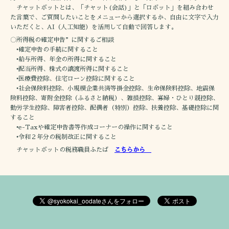
チャットボットとは、「チャット(会話)」と「ロボット」を組み合わせ
た言葉で、ご質問したいことをメニューから選択するか、自由に文字で入力
いただくと、AI（人工知能）を活用して自動で回答します。
〇所得税の確定申告”に関するご相談
•確定申告の手続に関すること
•給与所得、年金の所得に関すること
•配当所得、株式の譲渡所得に関すること
•医療費控除、住宅ローン控除に関すること
•社会保険料控除、小規模企業共済等掛金控除、生命保険料控除、地震保
険料控除、寄附金控除（ふるさと納税）、雑損控除、寡婦・ひとり親控除、
勤労学生控除、障害者控除、配偶者（特別）控除、扶養控除、基礎控除に関
すること
•e-Taxや確定申告書等作成コーナーの操作に関すること
•令和２年分の税制改正に関すること
チャットボットの税務職員ふたば
こちらから