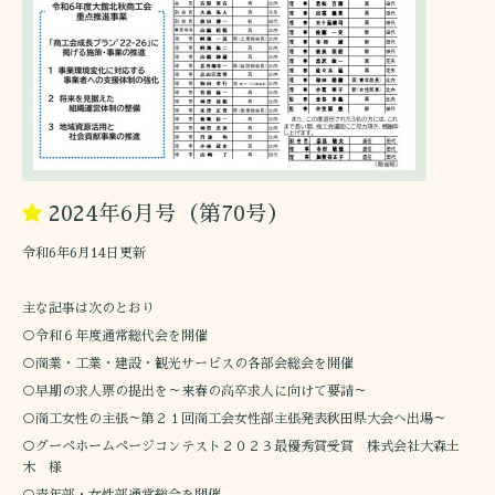
2024年6月号（第70号）
令和6年6月14日更新
主な記事は次のとおり
○令和６年度通常総代会を開催
○商業・工業・建設・観光サービスの各部会総会を開催
○早期の求人票の提出を～来春の高卒求人に向けて要請～
○商工女性の主張～第２１回商工会女性部主張発表秋田県大会へ出場～
○グーペホームページコンテスト２０２３最優秀賞受賞 株式会社大森土
木 様
○青年部・女性部通常総会を開催